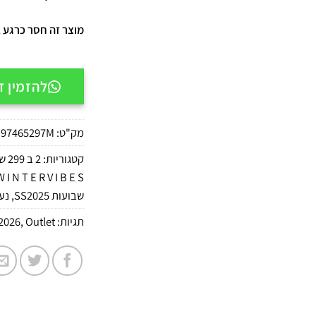
מוצר זה חסר כרגע במ
להזמין דרך APP
מק"ט:
97465297M
קטגוריות:
2 ב 299 ש"ח
 I N T E R V I B E S
שבועות SS2025
,
נעל
תגיות:
Outlet
,
2026