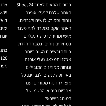
ברוכים הבאים לאתר Shoes24,
צרו 
האתר שלכם לנעלי אופנה,
0809
נוחות וספורט לנשים ולגברים.
דוא”
האתר הוקם במטרה לתת מענה
ימים א’ –
אישי ומהיר לרכישת נעליים
יום ו, 14:00
במחירים נוחים, במבחר הגדול
כתוב
ביותר ובשירות הטוב ביותר.
128, מרכז הכרמל, חיפה
אצלנו תמצאו: נעלי אופנה
מפת 
ונוחות ממותגים המובילים
באירופה לנשים ולגברים. כל
מוצרי החנות מקוריים ועם
אחריות היבואן הרשמי של
המותג בישראל.