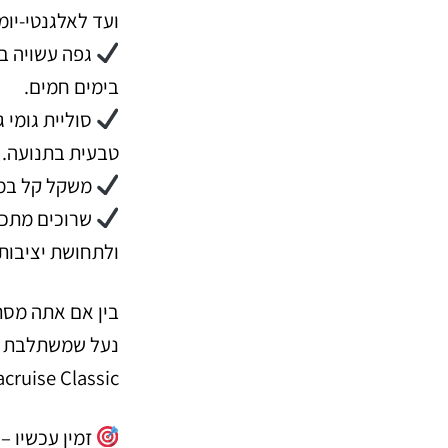
ועד לאלגנטי-יומי
גפה עשויה בד
בימים חמים.
סוליית גומי 
טבעית בתנועה.
משקל קל במיו
שרוכים מתכו
ולתחושת יציבות.
בין אם אתה מסתו
Pallacruise Classic כאן כדי ללוות או
זמין עכשיו –