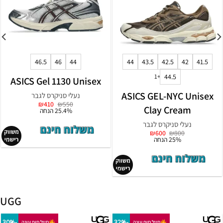
46.5
46
44
44
43.5
42.5
42
41.5
+1
44.5
ASICS Gel 1130 Unisex
ASICS GEL-NYC Unis
נעלי סניקרס לגבר
המחיר
המחיר
₪
410
₪
550
Clay Cream
המקורי
הנוכחי
25.4% הנחה
היה:
הוא:
₪410.
₪550.
נעלי סניקרס לגבר
המחיר
המחיר
₪
600
₪
800
המקורי
הנוכחי
25% הנחה
היה:
הוא:
₪600.
₪800.
UGG
-30%
-32%
סייל סוף עונה
סייל סוף עונה