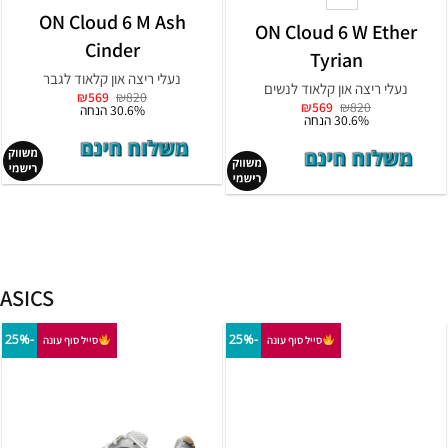
ON Cloudrunner 3
 Cloud 6 W Oyster
Platinum Squash
Biscuit
נעלי ריצה און קלאוד לגבר
נעלי ריצה און קלאוד לנשים
המחיר
המחיר
₪
609
₪
870
המחיר
המחיר
₪
569
₪
820
המקורי
הנוכחי
30% הנחה
המקורי
הנוכחי
30.6% הנחה
היה:
הוא:
היה:
הוא:
₪609.
₪870.
₪569.
₪820.
ASICS
-25%
-25%
סייל סוף עונה
סייל סוף עונה