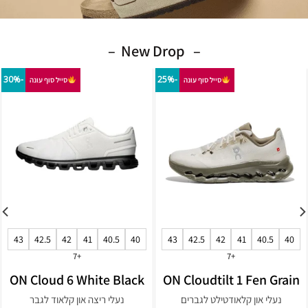
– New Drop –
-30%
-30%
סייל סוף עונה
סייל סוף עונה
43
42.5
42
41
40.5
40
38.5
38
37.5
37
36.5
+6
+4
39
ON Cloudvista 3 Fog
ON Cloud 6 Glacier
Pearl
Eclipse