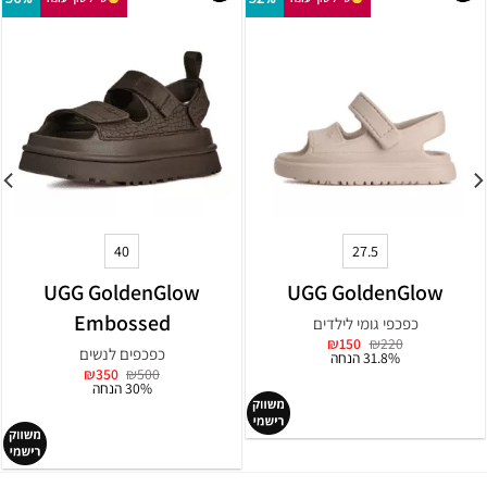
40
27.5
UGG GoldenGlow
UGG GoldenGlow
Embossed
כפכפי גומי לילדים
המחיר
המחיר
₪
150
₪
220
כפכפים לנשים
המקורי
הנוכחי
31.8% הנחה
היה:
הוא:
המחיר
המחיר
₪
350
₪
500
₪150.
₪220.
המקורי
הנוכחי
30% הנחה
היה:
הוא:
₪350.
₪500.