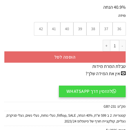
המקורי
הנוכחי
40.9% הנחה
היה:
הוא:
₪295.
₪499.
מידה
42
41
40
39
38
37
36
כמות של GB7-231 FITFLOP סניקרס שחור
הוספה לסל
טבלת המרת מידות
אין את המידה שלך?
להזמין דרך WHATSAPP
מק"ט:
GB7-231
קטגוריות:
2 ב 599 ש"ח
,
40% הנחה
,
SALE
,
fitflop
,
נעלי נוחות
,
נעלי נשים
,
נעלי סניקרס
,
נעליים
,
קולקציית חורף של פיטפלופ 2023/24