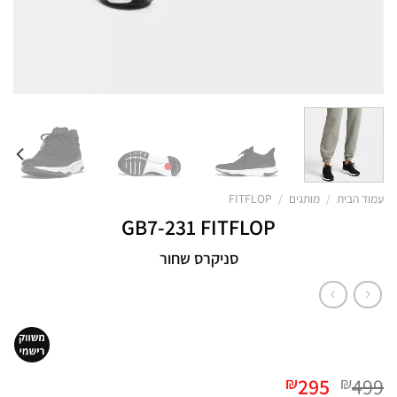
עמוד הבית
/
מותגים
/
FITFLOP
GB7-231 FITFLOP
סניקרס שחור
המחיר
המחיר
295
499
₪
₪