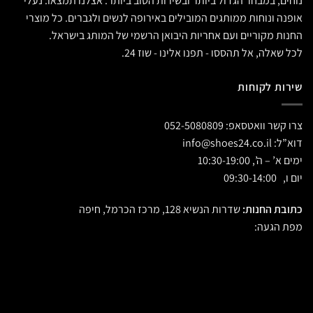
נוחים, במבחר הגדול ביותר ובשירות הטוב ביותר. אצלנו תמצאו: נעלי
אופנה ונוחות ממותגים המובילים באירופה לנשים ולגברים. כל מוצרי
החנות מקוריים ועם אחריות היבואן הרשמי של המותג בישראל.
לכל שאלה, אל תהססו - תפנו אלינו - שוז 24.
שירות לקוחות
צרו קשר וואטסאפ:
052-5080809
דוא”ל:
info@shoes24.co.il
ימים א’ – ה’, 10:30-19:00
יום ו, 09:30-14:00
כתובת החנות:
שדרות הנשיא 128, מרכז הכרמל, חיפה
מפת הגעה: