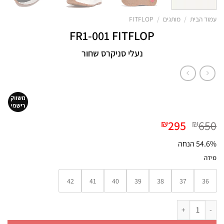
עמוד הבית
/
מותגים
/
FITFLOP
FR1-001 FITFLOP
נעלי סניקרס שחור
המחיר
המחיר
295
650
₪
₪
המקורי
הנוכחי
54.6% הנחה
היה:
הוא:
₪295.
₪650.
מידה
42
41
40
39
38
37
36
כמות של FR1-001 FITFLOP נעלי סניקרס שחור