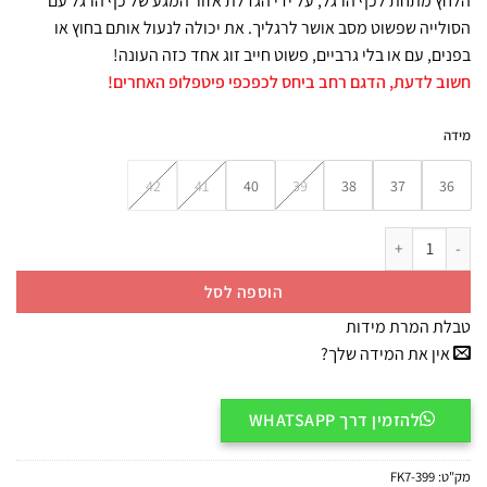
הלחץ מתחת לכף הרגל, על ידי הגדלת אזור המגע של כף הרגל עם
הסולייה שפשוט מסב אושר לרגליך. את יכולה לנעול אותם בחוץ או
בפנים, עם או בלי גרביים, פשוט חייב זוג אחד כזה העונה!
חשוב לדעת, הדגם רחב ביחס לכפכפי פיטפלופ האחרים!
מידה
42
41
40
39
38
37
36
כמות של FK7-399 FITFLOP כפכף שוב מעור עם אבזם
הוספה לסל
טבלת המרת מידות
אין את המידה שלך?
להזמין דרך WHATSAPP
מק"ט:
FK7-399