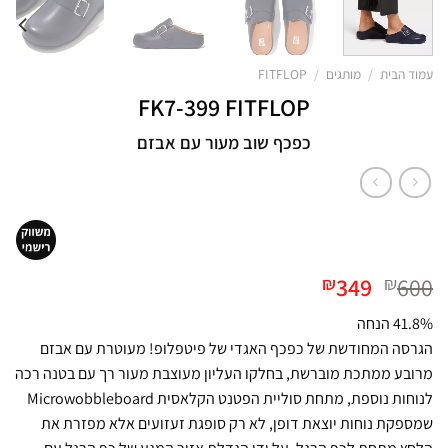
עמוד הבית
/
מותגים
/
FITFLOP
FK7-399 FITFLOP
כפכף שוב מעור עם אבזם
המחיר
המחיר
349
600
₪
₪
המקורי
הנוכחי
41.8% הנחה
היה:
הוא:
הגרסה המחודשת של כפכף האגדי של פיטפלופ! מעוטרת עם אבזם
₪349.
₪600.
מרובע ממתכת מוברשת, בחלקו העליון מעוצבת מעור רך עם בטנה רכה
לנוחות נוספת, מתחת סוליית הפטנט הקלאסית Microwobbleboard
שמספקת נוחות יוצאת דופן, לא רק סופגת זעזועים אלא מפזרת את