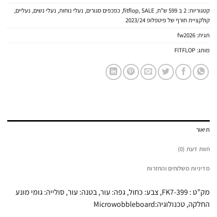
קטגוריות:
2 ב 599 ש"ח
,
SALE
,
fitflop
,
כפכפים סגורים
,
נעלי נוחות
,
נעלי נשים
,
נעליים
,
קולקציית חורף של פיטפלופ 2023/24
תגית:
fw2026
מותג:
FITFLOP
תיאור
חוות דעת (0)
מדיניות משלוחים והחזרות
מק”ט : FK7-399, צבע: כחול, גפה: עור, בטנה: עור, סולייה: גומי מונע
החלקה, טכנולוגיה:Microwobbleboard