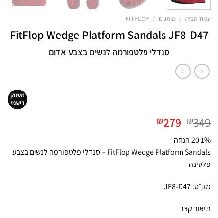
עמוד הבית
/
מותגים
/
FITFLOP
FitFlop Wedge Platform Sandals JF8-D47
סנדלי פלטפורמה לנשים בצבע אדום
המחיר
המחיר
279
349
₪
₪
המקורי
הנוכחי
20.1% הנחה
היה:
הוא:
FitFlop Wedge Platform Sandals – סנדלי פלטפורמה לנשים בצבע
₪279.
₪349.
פלטינה
מק״ט: JF8-D47
תיאור קצר