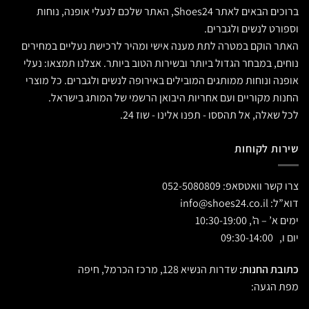
ברוכים הבאים לאתר Shoes24, האתר שלכם לנעלי אופנה, נוחות
וספורט לנשים ולגברים.
האתר הוקם במטרה לתת מענה אישי ומהיר לרכישת נעליים במחירים
נוחים, במבחר הגדול ביותר ובשירות הטוב ביותר. אצלנו תמצאו: נעלי
אופנה ונוחות ממותגים המובילים באירופה לנשים ולגברים. כל מוצרי
החנות מקוריים ועם אחריות היבואן הרשמי של המותג בישראל.
לכל שאלה, אל תהססו - תפנו אלינו - שוז 24.
שירות לקוחות
צרו קשר וואטסאפ:
052-5080809
דוא”ל:
info@shoes24.co.il
ימים א’ – ה’, 10:30-19:00
יום ו, 09:30-14:00
כתובת החנות:
שדרות הנשיא 128, מרכז הכרמל, חיפה
מפת הגעה: