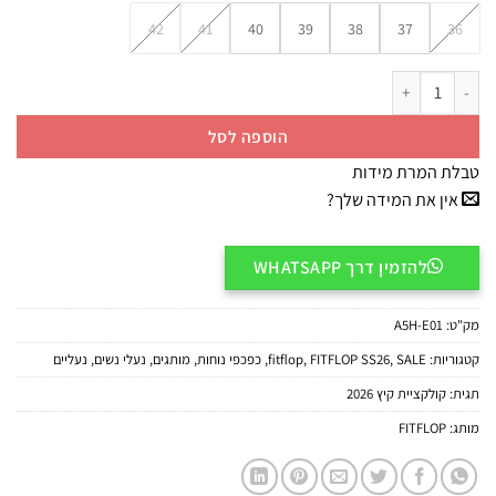
42
41
40
39
38
37
36
כמות של FitFlop Wedge Platform Sandals A5H-E01 סנדלי פלטפורמה לנשים בצבע תכלת
הוספה לסל
טבלת המרת מידות
אין את המידה שלך?
להזמין דרך WHATSAPP
מק"ט:
A5H-E01
קטגוריות:
SALE
,
FITFLOP SS26
,
fitflop
,
כפכפי נוחות
,
מותגים
,
נעלי נשים
,
נעליים
תגית:
קולקציית קיץ 2026
מותג:
FITFLOP