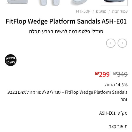
עמוד הבית
/
מותגים
/
FITFLOP
FitFlop Wedge Platform Sandals A5H-E01
סנדלי פלטפורמה לנשים בצבע תכלת
המחיר
המחיר
299
349
₪
₪
המקורי
הנוכחי
14.3% הנחה
היה:
הוא:
FitFlop Wedge Platform Sandals – סנדלי פלטפורמה לנשים בצבע
₪299.
₪349.
זהב
מק״ט: A5H-E01
תיאור קצר