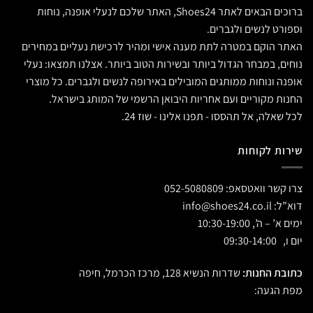
ברוכים הבאים לאתר Shoes24, האתר שלכם לנעלי אופנה, נוחות
וספורט לנשים ולגברים.
האתר הוקם במטרה לתת מענה אישי ומהיר לרכישת נעליים במחירים
נוחים, במבחר הגדול ביותר ובשירות הטוב ביותר. אצלנו תמצאו: נעלי
אופנה ונוחות ממותגים המובילים באירופה לנשים ולגברים. כל מוצרי
החנות מקוריים ועם אחריות היבואן הרשמי של המותג בישראל.
לכל שאלה, אל תהססו - תפנו אלינו - שוז 24.
שירות לקוחות
צרו קשר וואטסאפ:
052-5080809
דוא”ל:
info@shoes24.co.il
ימים א’ – ה’, 10:30-19:00
יום ו, 09:30-14:00
כתובת החנות:
שדרות הנשיא 128, מרכז הכרמל, חיפה
מפת הגעה: