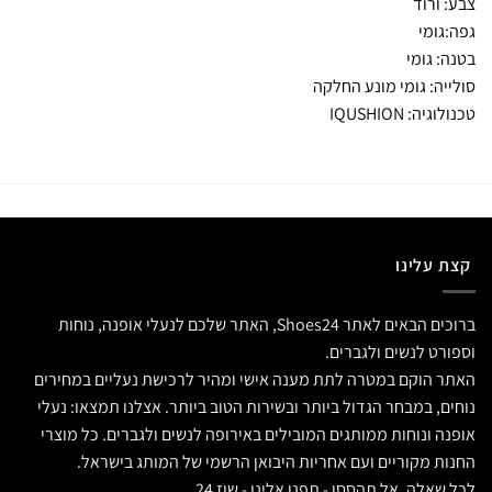
צבע: ורוד
גפה:גומי
בטנה: גומי
סולייה: גומי מונע החלקה
טכנולוגיה: IQUSHION
קצת עלינו
ברוכים הבאים לאתר Shoes24, האתר שלכם לנעלי אופנה, נוחות
וספורט לנשים ולגברים.
האתר הוקם במטרה לתת מענה אישי ומהיר לרכישת נעליים במחירים
נוחים, במבחר הגדול ביותר ובשירות הטוב ביותר. אצלנו תמצאו: נעלי
אופנה ונוחות ממותגים המובילים באירופה לנשים ולגברים. כל מוצרי
החנות מקוריים ועם אחריות היבואן הרשמי של המותג בישראל.
לכל שאלה, אל תהססו - תפנו אלינו - שוז 24.