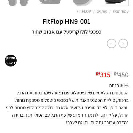
עמוד הבית
/
מותגים
/
FITFLOP
FitFlop HN9-001
כפכפי לולו קריסטל עם אבזם שחור
המחיר
המחיר
315
450
₪
₪
המקורי
הנוכחי
30% הנחה
היה:
הוא:
הכפכפים הקלאסיים של פיטפלופ עם רצועה שמחבקות את הרגל
₪315.
₪450.
ברכות, סוליית הפטנט האגדית של כפכפי פיטפלופ מספקת נוחות
יוצאת דופן, לא רק סופגת זעזועים אלא גם יכולה לפזר לחץ מתחת לכף
הרגל, על ידי הגדלת אזור המגע של כף הרגל עם הסוליית. זו בחירה
נהדרת עבורך גם ליום יום וגם לערב!