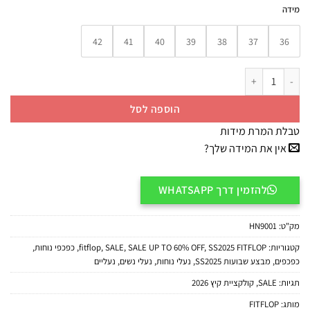
מידה
42
41
40
39
38
37
36
כמות של FitFlop | HN9-001 כפכפי לולו קריסטל עם אבזם שחור
הוספה לסל
טבלת המרת מידות
אין את המידה שלך?
להזמין דרך WHATSAPP
מק"ט:
HN9001
קטגוריות:
SS2025 FITFLOP
,
SALE UP TO 60% OFF
,
SALE
,
fitflop
,
כפכפי נוחות
,
כפכפים
,
מבצע שבועות SS2025
,
נעלי נוחות
,
נעלי נשים
,
נעליים
תגיות:
SALE
,
קולקציית קיץ 2026
מותג:
FITFLOP