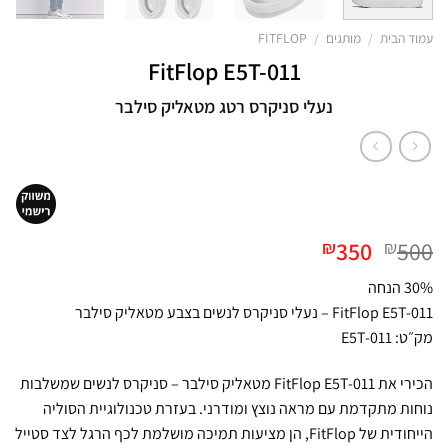
עמוד הבית
/
מותגים
/
FITFLOP
FitFlop E5T-011
נעלי סניקרס רטג מטאליק סילבר
המחיר
המחיר
350
500
₪
₪
המקורי
הנוכחי
30% הנחה
היה:
הוא:
FitFlop E5T-011 – נעלי סניקרס לנשים בצבע מטאליק סילבר
₪350.
₪500.
מק״ט: E5T-011
הכירי את FitFlop E5T-011 מטאליק סילבר – סניקרס לנשים שמשלבות
נוחות מתקדמת עם מראה נוצץ ומודרני. בעזרת טכנולוגיית הסוליה
הייחודית של FitFlop, הן מציעות תמיכה מושלמת לכף הרגל לצד סטייל