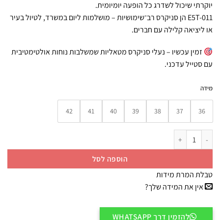
יוקרתי שיכול לשדרג כל הופעה יומיומית.
E5T-011 הן סניקרס רב־שימושיות – מושלמות ליום במשרד, לטיול בעיר
או ליציאה קלילה עם חברים.
זמין עכשיו – נעלי סניקרס מטאליות שמשלבות נוחות אולטימטיבית
עם סטייל עדכני.
מידה
42
41
40
39
38
37
36
כמות של FitFlop | E5T-011 נעלי סניקרס רטג מטאליק סילבר
הוספה לסל
טבלת המרת מידות
אין את המידה שלך?
להזמין דרך WHATSAPP