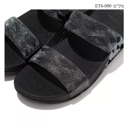
מק”ט: ET6-090