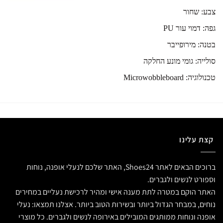
צבע: שחור
גפה: דמוי עור PU
בטנה: מירופייבר
סולייה: גומי מונע החלקה
טכנולוגיה: Microwobbleboard
קצת עלינו
ברוכים הבאים לאתר Shoes24, האתר שלכם לנעלי אופנה, נוחות
וספורט לנשים ולגברים.
האתר הוקם במטרה לתת מענה אישי ומהיר לרכישת נעליים במחירים
נוחים, במבחר הגדול ביותר ובשירות הטוב ביותר. אצלנו תמצאו: נעלי
אופנה ונוחות ממותגים המובילים באירופה לנשים ולגברים. כל מוצרי