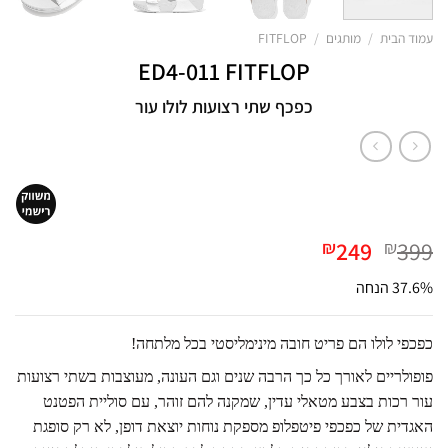
עמוד הבית
/
מותגים
/
FITFLOP
ED4-011 FITFLOP
כפכף שתי רצועות לולו עור
המחיר
המחיר
249
399
₪
₪
המקורי
הנוכחי
37.6% הנחה
היה:
הוא:
₪249.
₪399.
כפכפי לולו הם פריט חובה מינימליסטי בכל מלתחה!
פופולריים לאורך כל כך הרבה שנים וגם העונה, מעוצבות בשתי רצועות
עור רכות בצבע מטאלי עדין, שמקנה להם זוהר, עם סוליית הפטנט
האגדית של כפכפי פיטפלופ מספקת נוחות יוצאת דופן, לא רק סופגת