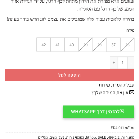
זעזועים אלא מפזרת את הלחץ מתחת לכף הרגל, על ידי הגדלת אזור
המגע של כף הרגל עם הסולייה.
בחירה קלאסית עבור אלה שמגבילים את עצמם לזוג חדש בודד בעונה!
מידה
42
41
40
39
38
37
36
כמות של ED4-011 / FITFLOP כפכף שתי רצועות לולו עור
הוספה לסל
טבלת המרת מידות
אין את המידה שלך?
להזמין דרך WHATSAPP
מק"ט:
ED4-011
קטגוריות:
2 ב 499
,
SALE
,
fitflop
,
כפכפי נוחות
,
נעלי נשים
,
נעליים