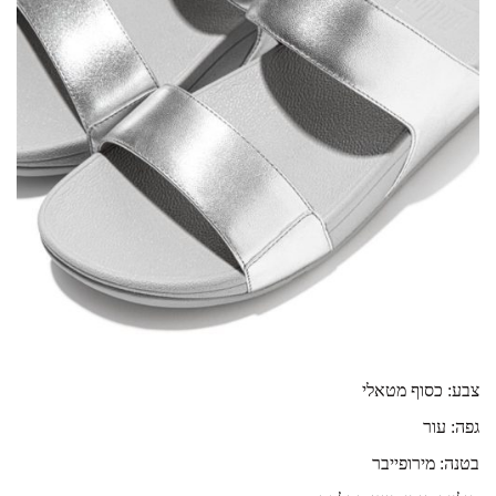
צבע: כסוף מטאלי
גפה: עור
בטנה: מירופייבר