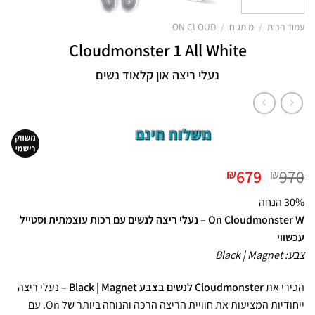
עמוד הבית
/
מותגים
/
ON CLOUD
Cloudmonster 1 All White
נעלי ריצה און קלאוד נשים
המחיר
המחיר
679
970
₪
₪
המקורי
הנוכחי
30% הנחה
היה:
הוא:
On Cloudmonster W – נעלי ריצה לנשים עם רכות עוצמתית וסטייל
₪679.
₪970.
עכשווי
צבע: Black | Magnet
הכירי את
Cloudmonster לנשים בצבע Black | Magnet
– נעלי ריצה
ייחודיות המציעות את חוויית הריצה הרכה והנוחה ביותר של On. עם