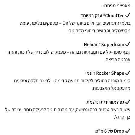
מאפייני מפתח:
CloudTec® ענק במיוחד
בולמי הזעזועים הגדולים ביותר של On – מספקים בלימת עומס
מקסימלית ותחושת ריחוף מדהימה.
Helion™ Superfoam
קצף סופר-קל עם תגובתיות גבוהה – מעניק שילוב נדיר של רכות והחזר
אנרגיה בריצה.
Rocker Shape דינמי
קימור מובנה בסוליה לקידום תנועה קדימה – לריצה חלקה וטבעית
מהעקב אל האצבעות.
גפה אוורירית ונושמת
עשויה רשת טכנית רכה וגמישה, עם מבנה תומך לנעילה נוחה ויציבה של
כף הרגל.
Drop של 6 מ”מ