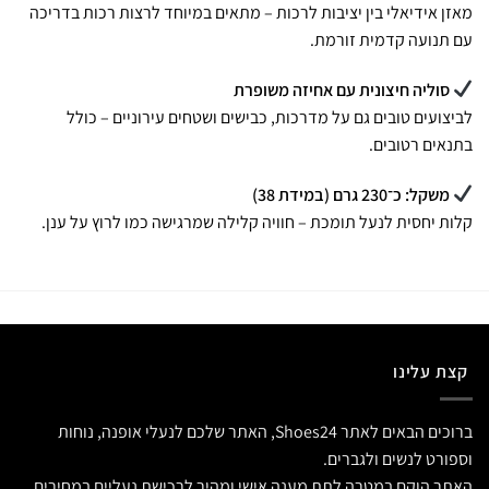
מאזן אידיאלי בין יציבות לרכות – מתאים במיוחד לרצות רכות בדריכה
עם תנועה קדמית זורמת.
סוליה חיצונית עם אחיזה משופרת
לביצועים טובים גם על מדרכות, כבישים ושטחים עירוניים – כולל
בתנאים רטובים.
משקל: כ־230 גרם (במידת 38)
קלות יחסית לנעל תומכת – חוויה קלילה שמרגישה כמו לרוץ על ענן.
קצת עלינו
ברוכים הבאים לאתר Shoes24, האתר שלכם לנעלי אופנה, נוחות
וספורט לנשים ולגברים.
האתר הוקם במטרה לתת מענה אישי ומהיר לרכישת נעליים במחירים