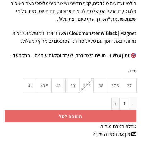
בולמי זעזועים מוגדלים, קצף חדשני ועיצוב מינימליסטי בשחור-אפור
אלגנטי, זו הנעל המושלמת לריצות ארוכות, נוחות יומיומית וכל מי
שמחפשת את “הכי רך שאי פעם רצת עליו”.
Cloudmonster W Black | Magnet
היא הבחירה המושלמת לרצות
נוחות יוצאת דופן, עם סטייל מודרני שמתאים גם מחוץ למסלול.
זמין עכשיו – חוויית ריצה רכה, יציבה ומלאת עוצמה – בכל צעד.
מידה
41
40.5
40
39
38.5
38
37.5
37
כמות של Cloudmonster 1 All White / נעלי ריצה און קלאוד נשים
הוספה לסל
טבלת המרת מידות
אין את המידה שלך?