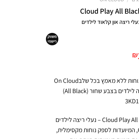
Cloud Play All Blac
עלי ריצה און קלאוד לילדים
יר
המחיר
₪
רי
הנוכחי
הוא:
ON Cloud 6 – נוחות ללא מאמץ בכל שלבOn Cloud
₪319.
₪3
הכירו את Cloud Play All Black – נעלי ריצה לילדים
מבית On Cloud, המיועדות לספק נוחות מקסימלית,