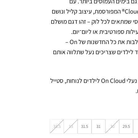
גם בימים העמוסים ביותר. עם
טכנולוגיית CloudTec® המפורסמת, עיצוב קליל ונושם
י שמתאים לכל לוק – זהו דגם מושלם
לות ספורטיבית או ליום־יום.
Cloud Play משלבות את כל החדשנות של On –
 לילדים שצריכים נעל שתלווה אותם
זמין עכשיו – נעלי On Cloud לילדים לנוחות, סטייל
.
33.5
33
31.5
31
30
29.5