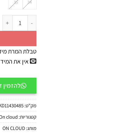
35
34
כמות של Cloud Play All Black נעלי ריצה און קלאוד לילדים
טבלת המרת מיד
אין את המיד
להזמין דרך APP
מק"ט:
KD11430485
קטגוריות:
On cloud
מותג:
ON CLOUD