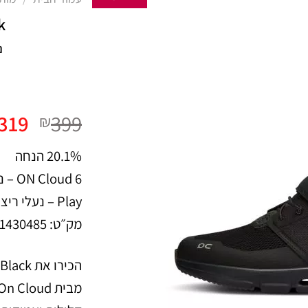
k
נ
המח
319
399
₪
המקו
20.1% הנחה
היה:
99.
Play – נעלי ריצה לילדים בצבע שחור (All Black)
מק״ט: 3KD11430485