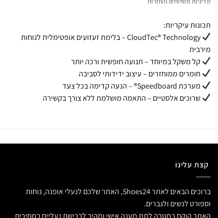
מדיניות משלוחים והחזרות
תכונות עיקריות:
CloudTec® Technology – בלימת זעזועים אופטימלית לנוחות
מירבית
קל משקל במיוחד – תנועה חופשית ורכה יותר
חומרים ממוחזרים – עיצוב ידידותי לסביבה
מערכת Speedboard® – הנעה קדימה בכל צעד
שרוכים אלסטיים – התאמה מושלמת ללא צורך בקשירה
קצת עלינו
ברוכים הבאים לאתר Shoes24, האתר שלכם לנעלי אופנה, נוחות
וספורט לנשים ולגברים.
האתר הוקם במטרה לתת מענה אישי ומהיר לרכישת נעליים במחירים