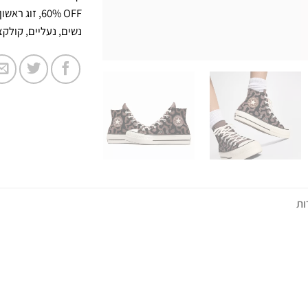
60% OFF
,
זוג ראשון 30% זוג שני 0%
נשים
,
נעליים
,
קולקציית 
ות