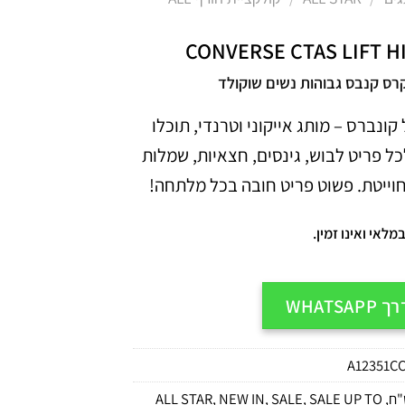
CONVERSE CTAS LIFT H
רס קנבס גבוהות נשים שוקולד
קונברס – מותג אייקוני וטרנדי, תוכלו
ל פריט לבוש, גינסים, חצאיות, שמלות
חוייטת. פשוט פריט חובה בכל מלתחה!
לאי ואינו זמין.
WHATS
A12351C
ALL STAR
,
NEW IN
,
SALE
,
SALE UP TO
,