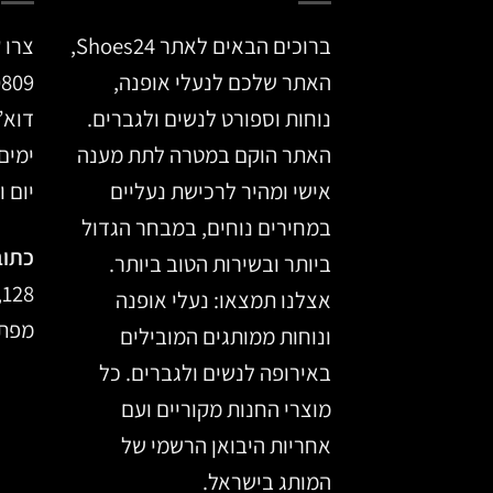
ברוכים הבאים לאתר Shoes24,
צרו 
האתר שלכם לנעלי אופנה,
0809
נוחות וספורט לנשים ולגברים.
דוא”
האתר הוקם במטרה לתת מענה
ימים א’ –
אישי ומהיר לרכישת נעליים
יום ו, 14:00
במחירים נוחים, במבחר הגדול
כתוב
ביותר ובשירות הטוב ביותר.
128, מרכז הכרמל, חיפה
אצלנו תמצאו: נעלי אופנה
מפת 
ונוחות ממותגים המובילים
באירופה לנשים ולגברים. כל
מוצרי החנות מקוריים ועם
אחריות היבואן הרשמי של
המותג בישראל.