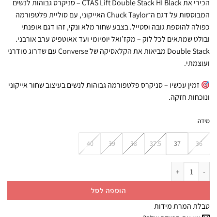
הכירי את CTAS Lift Double Stack HI Black – סניקרס גבוהות לנשים
המבוססות על דגם ה־Chuck Taylor האייקוני, עם סוליית פלטפורמה
כפולה להוספת גובה וסטייל. בצבע שחור מלא ונקי, זהו דגם אופנתי
ובולט שמתאים לכל לוק – מקז’ואל יומיומי ועד אאוטפיט ערב אורבני.
Double Stack מביאות את הקלאסיקה של Converse עם שדרוג מודרני
ועוצמתי.
זמין עכשיו – סניקרס פלטפורמה גבוהות לנשים בעיצוב שחור אייקוני
ונוכחות חזקה.
מידה
40
39
38
37.5
37
36
כמות של סניקרס קונברס גבוהות לנשים שחור CONVERSE / CTAS LIFT DOUBLE STACK HI
הוספה לסל
טבלת המרת מידות