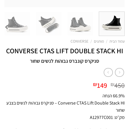
עמוד הבית
/
מותגים
/
CONVERSE
CONVERSE CTAS LIFT DOUBLE STACK HI
סניקרס קונברס גבוהות לנשים שחור
המחיר
המחיר
149
450
₪
₪
המקורי
הנוכחי
66.9% הנחה
היה:
הוא:
Converse CTAS Lift Double Stack HI – סניקרס גבוהות לנשים בצבע
₪149.
₪450.
שחור
מק״ט: A12977C001