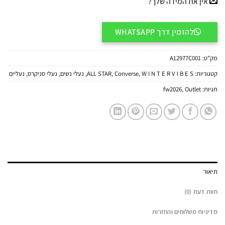
אין את המידה שלך?
להזמין דרך WHATSAPP
מק"ט:
A12977C001
קטגוריות:
W I N T E R V I B E S
,
Converse
,
ALL STAR
,
נעלי נשים
,
נעלי סניקרס
,
נעליים
תגיות:
Outlet
,
fw2026
תיאור
חוות דעת (0)
מדיניות משלוחים והחזרות