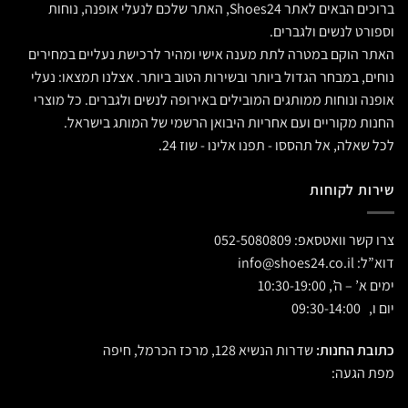
ברוכים הבאים לאתר Shoes24, האתר שלכם לנעלי אופנה, נוחות
וספורט לנשים ולגברים.
האתר הוקם במטרה לתת מענה אישי ומהיר לרכישת נעליים במחירים
נוחים, במבחר הגדול ביותר ובשירות הטוב ביותר. אצלנו תמצאו: נעלי
אופנה ונוחות ממותגים המובילים באירופה לנשים ולגברים. כל מוצרי
החנות מקוריים ועם אחריות היבואן הרשמי של המותג בישראל.
לכל שאלה, אל תהססו - תפנו אלינו - שוז 24.
שירות לקוחות
צרו קשר וואטסאפ:
052-5080809
דוא”ל:
info@shoes24.co.il
ימים א’ – ה’, 10:30-19:00
יום ו, 09:30-14:00
כתובת החנות:
שדרות הנשיא 128, מרכז הכרמל, חיפה
מפת הגעה: