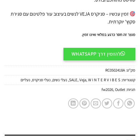
זמין עכשיו – סניקרס VEJA לנשים בעיצוב עור פלטינום עם סגירת
סקוץ’ יוקרתית.
מוצר זה חסר כרגע במלאי ואינו זמין.
להזמין דרך WHATSAPP
מק"ט:
RC0502418A
קטגוריות:
W I N T E R V I B E S
,
Veja
,
SALE
,
נעלי נשים
,
נעלי סניקרס
,
נעליים
תגיות:
Outlet
,
fw2026