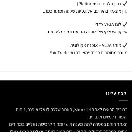
צבע פלטינום (Platinum)
גוון מטאלי־בהיר עם אלגנטיות שקטה ומתוחכמת.
לוגו VEJA צדדי
אייקון איטלקי של אופנה מודעת ומינימליסטית.
מותג VEJA – אופנה אקולוגית
מיוצר מחומרים בני־קיימא ובתנאי Fair Trade.
קצת עלינו
ברוכים הבאים לאתר Shoes24, האתר שלכם לנעלי אופנה, נוחות
וספורט לנשים ולגברים.
האתר הוקם במטרה לתת מענה אישי ומהיר לרכישת נעליים במחירים
נוחים, במבחר הגדול ביותר ובשירות הטוב ביותר. אצלנו תמצאו: נעלי