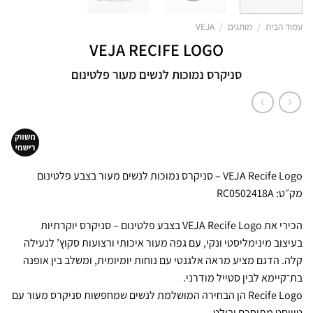
עמוד הבית
/
מותגים
/
VEJA
VEJA RECIFE LOGO
סניקרס נמוכות לנשים מעור פלטינום
VEJA Recife Logo – סניקרס נמוכות לנשים מעור בצבע פלטינום
מק״ט: RC0502418A
הכירי את VEJA Recife Logo בצבע פלטינום – סניקרס יוקרתיות
בעיצוב מינימליסטי ונקי, עם גפה מעור איכותי ורצועות סקוץ’ לנעילה
קלה. הדגם מציע מראה אלגנטי עם נוחות יומיומית, ומשלב בין אופנה
בת־קיימא לבין סטייל מודרני.
Recife Logo הן הבחירה המושלמת לנשים שמחפשות סניקרס מעור עם
טוויסט מתוחכם ובולט.