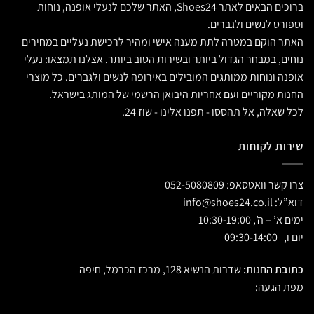
ברוכים הבאים לאתר Shoes24, האתר שלכם לנעלי אופנה, נוחות
וספורט לנשים ולגברים.
האתר הוקם במטרה לתת מענה אישי ומהיר לרכישת נעליים במחירים
נוחים, במבחר הגדול ביותר ובשירות הטוב ביותר. אצלנו תמצאו: נעלי
אופנה ונוחות ממותגים המובילים באירופה לנשים ולגברים. כל מוצרי
החנות מקוריים ועם אחריות היבואן הרשמי של המותג בישראל.
לכל שאלה, אל תהססו - תפנו אלינו - שוז 24.
שירות לקוחות
צרו קשר וואטסאפ:
052-5080809
דוא”ל:
info@shoes24.co.il
ימים א’ – ה’, 10:30-19:00
יום ו, 09:30-14:00
כתובת החנות:
שדרות הנשיא 128, מרכז הכרמל, חיפה
מפת הגעה: