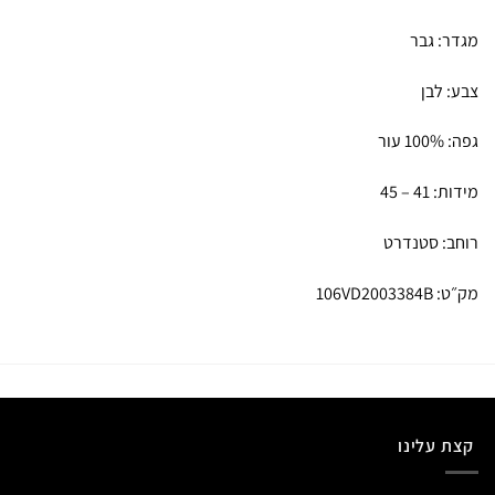
מגדר: גבר
צבע: לבן
גפה: 100% עור
מידות: 41 – 45
רוחב: סטנדרט
מק״ט: 106VD2003384B
קצת עלינו