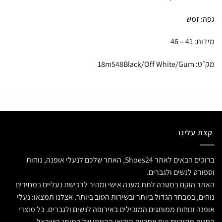
גפה: זמש
מידות: 41 – 46
מק״ט: 18m548Black/Off White/Gum
קצת עלינו
ברוכים הבאים לאתר Shoes24, האתר שלכם לנעלי אופנה, נוחות
וספורט לנשים ולגברים.
האתר הוקם במטרה לתת מענה אישי ומהיר לרכישת נעליים במחירים
נוחים, במבחר הגדול ביותר ובשירות הטוב ביותר. אצלנו תמצאו: נעלי
אופנה ונוחות ממותגים המובילים באירופה לנשים ולגברים. כל מוצרי
החנות מקוריים ועם אחריות היבואן הרשמי של המותג בישראל.