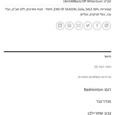
מק"ט:
18m548Black/Off White/Gum
קטגוריות:
50% END OF SEASON
SALE
,
Gola
,
,
חיסול - זוגות אחרונים
,
ללא מע"מ
,
נעלי
גבר
,
נעלי סניקרס
,
נעליים
תיאור
חוות דעת (0)
מדיניות משלוחים והחזרות
דגם: Badminton
מגדר:גבר
צבע: שחור+לבן