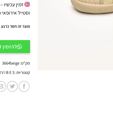
וסטייל אירופאי מ
מוצר זה חסר כרגע במ
להזמין דרך APP
מק"ט:
3664beige
קטגוריות:
 V I B E S