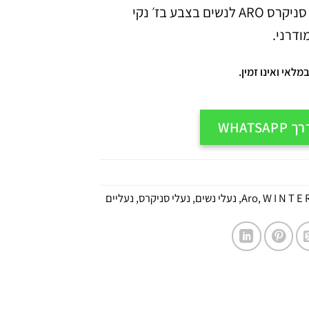
זמין עכשיו – סניקרס ARO לנשים בצבע בז׳ נקי
ודרני.
לאי ואינו זמין.
WHATS
W I N T E R
,
Aro
,
נעלי נשים
,
נעלי סניקרס
,
נעליים