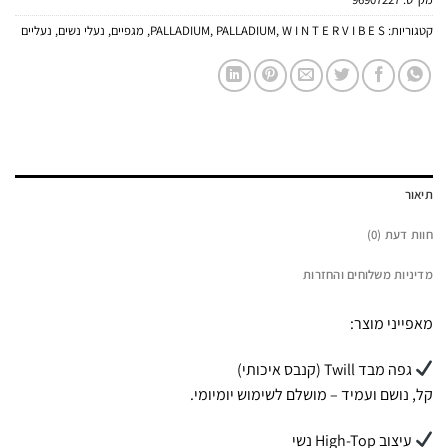
קטגוריות:
W I N T E R V I B E S
,
PALLADIUM
,
PALLADIUM
,
מגפיים
,
נעלי נשים
,
נעליים
תיאור
חוות דעת (0)
מדיניות משלוחים והחזרות
מאפייני מוצר:
גפה מבד Twill (קנבס איכותי)
קל, נושם ועמיד – מושלם לשימוש יומיומי.
עיצוב High-Top נשי