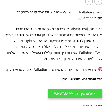
Palladium Pallabase Twill – מגפי נשים מבד קנבס בצבע בז׳
מק״ט: 96907227
הכירי את Pallabase Twill בצבע בז’ – מגפי נשים גבוהים מבית
Palladium, בעיצוב קנבס מחוספס עם סגנון אורבני־נשי. דגם זה מעניק
טוויסט מעודן לדגם ה־Pampa האייקוני, עם עקב slightly מוגבה
וסילואט נשית יותר, מבלי לוותר על ה-DNA האותנטי של המותג.
Pallabase Twill משלבות בין נוחות, קלילות וסטייל יומיומי – מושלמות
לעיר, לעונות מעבר וללוק קז’ואלי אופנתי.
זמין עכשיו – מגפי קנבס לנשים של Palladium בסטייל טבעי ורענן.
מוצר זה חסר כרגע במלאי ואינו זמין.
להזמין דרך WHATSAPP
מק"ט:
96907227