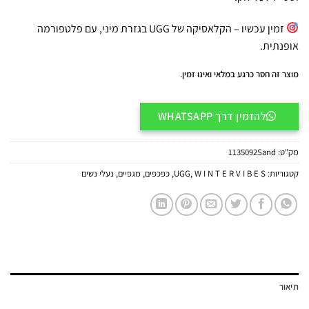
זמין עכשיו – הקלאסיקה של UGG בגזרת מיני, עם פלטפורמה
אופנתית.
מוצר זה חסר כרגע במלאי ואינו זמין.
להזמין דרך WHATSAPP
מק"ט:
1135092Sand
קטגוריות:
W I N T E R V I B E S
,
UGG
,
כפכפים
,
מגפיים
,
נעלי נשים
תיאור