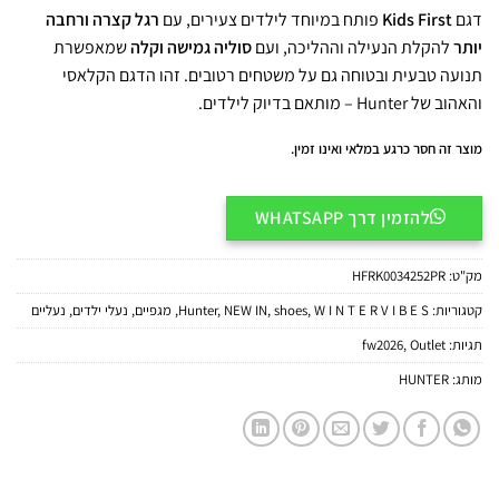
דגם
Kids First
פותח במיוחד לילדים צעירים, עם
רגל קצרה ורחבה
יותר
להקלת הנעילה וההליכה, ועם
סוליה גמישה וקלה
שמאפשרת
תנועה טבעית ובטוחה גם על משטחים רטובים. זהו הדגם הקלאסי
והאהוב של Hunter – מותאם בדיוק לילדים.
מוצר זה חסר כרגע במלאי ואינו זמין.
להזמין דרך WHATSAPP
מק"ט:
HFRK0034252PR
קטגוריות:
W I N T E R V I B E S
,
shoes
,
NEW IN
,
Hunter
,
מגפיים
,
נעלי ילדים
,
נעליים
תגיות:
Outlet
,
fw2026
מותג:
HUNTER