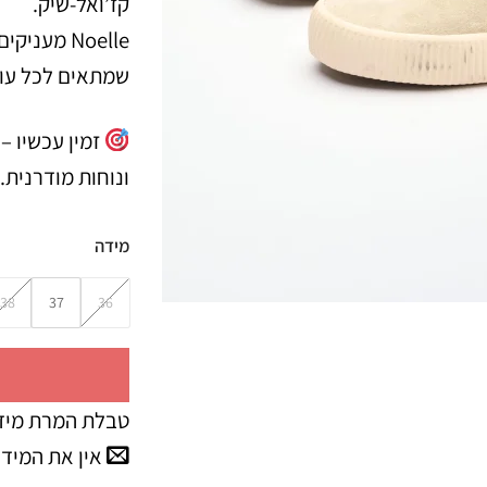
קז’ואל-שיק.
Noelle מענ
שמתאים לכל עונ
זמין עכשיו –
ונוחות מודרנית.
מידה
38
37
36
טבלת המרת מיד
אין את המיד