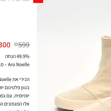
המח
300
599
₪
המקו
49.9% הנחה
היה:
Aro Noelle – מגפונים לנשים בצבע פלטינום
99.
בגוון פלטינום י
יומיומית. עם גפה
אלו המגפונים ה