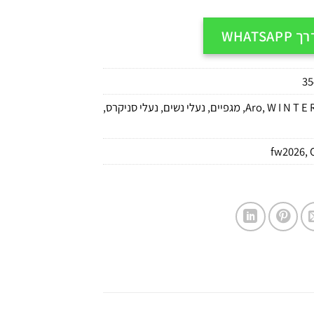
WHATS
35
W I N T E R
,
Aro
,
מגפיים
,
נעלי נשים
,
נעלי סניקרס
,
fw2026
,