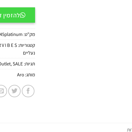
להזמין דרך APP
מק"ט:
45platinum
קטגוריות:
 V I B E S
נעליים
תגיות:
SALE
,
Outlet
מותג:
Aro
ות