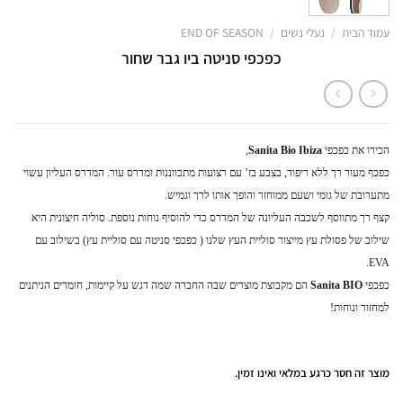
עמוד הבית
/
נעלי נשים
/
END OF SEASON
כפכפי סניטה ביו גבר שחור
הכירו את כפכפי
Sanita Bio Ibiza
,
כפכף מעור רך ללא ריפוד, בצבע בז’ עם רצועות מתכווננות ומדרס עור. המדרס העליון עשוי
מתערובת של גומי ושעם ממוחזר והופך אותו לרך וגמיש.
קצף רך מתווסף לשכבה העליונה של המדרס כדי להוסיף נוחות נוספת. סוליה חיצונית היא
שילוב של פסולת עץ מייצור סוליית העץ שלנו ( כפכפי סניטה עם סוליית עץ) בשילוב עם
EVA.
כפכפי
Sanita BIO
הם מקבוצת מוצרים שבה החברה שמה דגש על קיימות, חומרים הניתנים
למחזור ונוחות!
מוצר זה חסר כרגע במלאי ואינו זמין.