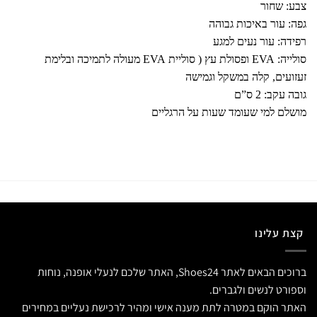
צבע: שחור
גפה: עור באיכות גבוהה
רפידה: עור נעים למגע
סולייה: EVA ופסולת עץ ( סוליית EVA מעולה לתמיכה ובלימת
זעזועים, קלה במשקל וגמישה
גובה עקב: 2 ס”ם
מושלם למי שעומד שעות על הרגליים
קצת עלינו
ברוכים הבאים לאתר Shoes24, האתר שלכם לנעלי אופנה, נוחות
וספורט לנשים ולגברים.
האתר הוקם במטרה לתת מענה אישי ומהיר לרכישת נעליים במחירים