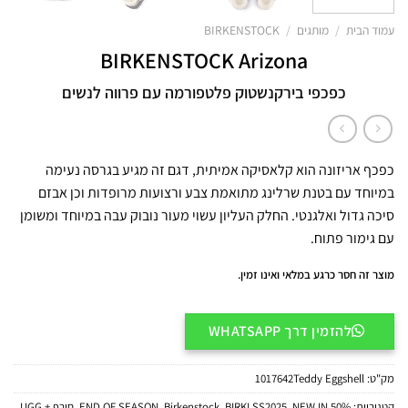
עמוד הבית
/
מותגים
/
BIRKENSTOCK
BIRKENSTOCK Arizona
כפכפי בירקנשטוק פלטפורמה עם פרווה לנשים
כפכף אריזונה הוא קלאסיקה אמיתית, דגם זה מגיע בגרסה נעימה
במיוחד עם בטנת שרלינג מתואמת צבע ורצועות מרופדות וכן אבזם
סיכה גדול ואלגנטי. החלק העליון עשוי מעור נובוק עבה במיוחד ומשומן
עם גימור פתוח.
מוצר זה חסר כרגע במלאי ואינו זמין.
להזמין דרך WHATSAPP
מק"ט:
1017642Teddy Eggshell
קטגוריות:
50% END OF SEASON
NEW IN
,
BIRKI SS2025
,
Birkenstock
,
,
חורף UGG +