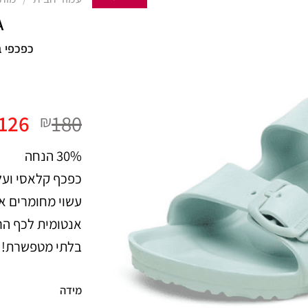
A
כפכפי ב
המח
126
180
₪
המקו
30% הנחה
היה:
כפכף קלאסי ועל 
180.
עשוי מחומרים א
אנטומית לכף הרג
בלתי מטפשרת!
מידה