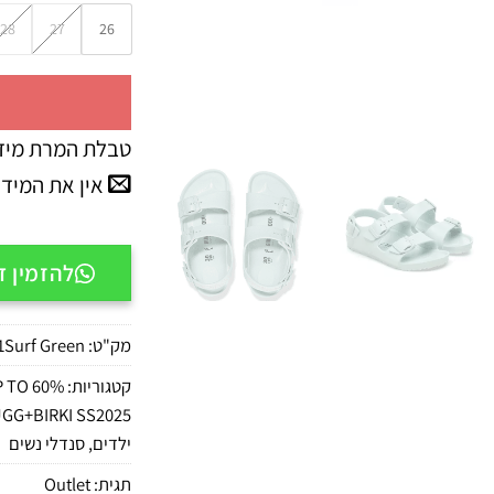
28
27
26
טבלת המרת מיד
אין את המיד
להזמין דרך APP
מק"ט:
1Surf Green
קטגוריות:
P TO 60%
GG+BIRKI SS2025
ילדים
,
סנדלי נשים
תגית:
Outlet