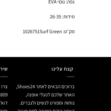
גפה: גומי EVA
מידות: 26-35
מק״ט: 1026751Surf Green
קצת עלינו
שירו
ברוכים הבאים לאתר Shoes24,
צרו 
האתר שלכם לנעלי אופנה,
0809
נוחות וספורט לנשים ולגברים.
דוא”
האתר הוקם במטרה לתת מענה
ימים א’ –