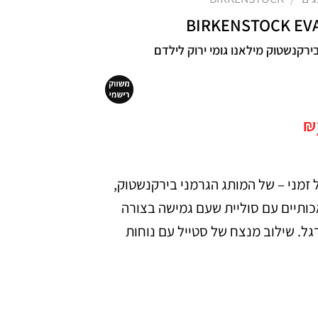
BIRKENSTOCK EV
ירקנשטוק מילאנו גומי ירוק לילדם
יר
המחיר
₪
רי
הנוכחי
הוא:
זמני – של המותג הגרמני בירקנשטוק,
₪126.
₪
כותיים עם סוליית שעם גמישה בצורה
ל. שילוב מנצח של סטייל עם נוחות