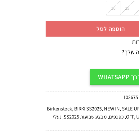
30
29
הוספה לסל
ות
ה שלך?
WHATS
102675
Birkenstock
,
BIRKI SS2025
,
NEW IN
,
SALE U
U
,
OFF
,
כפכפים
,
מבצע שבועות SS2025
,
נעלי