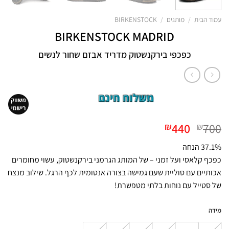
עמוד הבית
/
מותגים
/
BIRKENSTOCK
BIRKENSTOCK MADRID
כפכפי בירקנשטוק מדריד אבזם שחור לנשים
המחיר
המחיר
440
700
₪
₪
המקורי
הנוכחי
37.1% הנחה
היה:
הוא:
כפכף קלאסי ועל זמני – של המותג הגרמני בירקנשטוק, עשוי מחומרים
₪440.
₪700.
אכותיים עם סוליית שעם גמישה בצורה אנטומית לכף הרגל. שילוב מנצח
של סטייל עם נוחות בלתי מטפשרת!
מידה