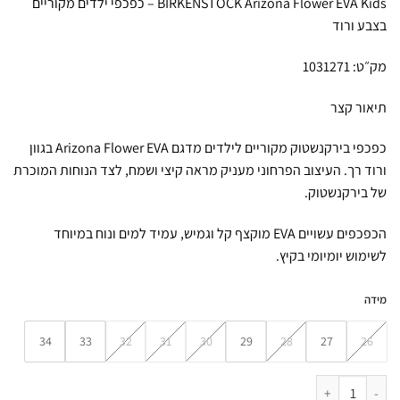
BIRKENSTOCK Arizona Flower EVA Kids – כפכפי ילדים מקוריים
₪126.
₪180.
בצבע ורוד
מק״ט: 1031271
תיאור קצר
כפכפי בירקנשטוק מקוריים לילדים מדגם Arizona Flower EVA בגוון
ורוד רך. העיצוב הפרחוני מעניק מראה קיצי ושמח, לצד הנוחות המוכרת
של בירקנשטוק.
הכפכפים עשויים EVA מוקצף קל וגמיש, עמיד למים ונוח במיוחד
לשימוש יומיומי בקיץ.
מידה
34
33
32
31
30
29
28
27
26
כמות של כפכפי בירקנשטוק לילדים BIRKENSTOCK / Arizona Flower EVA Kids