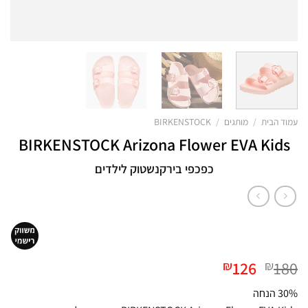
עמוד הבית
/
מותגים
/
BIRKENSTOCK
BIRKENSTOCK Arizona Flower EVA Kids
כפכפי בירקנשטוק לילדים
המחיר
המחיר
126
180
₪
₪
המקורי
הנוכחי
30% הנחה
היה:
הוא: