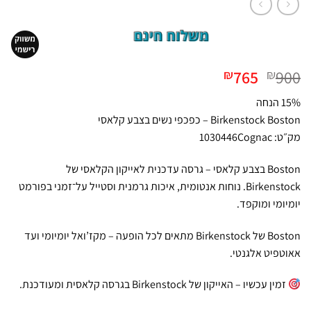
המחיר
המחיר
765
900
₪
₪
המקורי
הנוכחי
15% הנחה
היה:
הוא:
Birkenstock Boston – כפכפי נשים בצבע קלאסי
₪765.
₪900.
מק״ט: 1030446Cognac
Boston בצבע קלאסי – גרסה עדכנית לאייקון הקלאסי של
Birkenstock. נוחות אנטומית, איכות גרמנית וסטייל על־זמני בפורמט
יומיומי ומוקפד.
Boston של Birkenstock מתאים לכל הופעה – מקז’ואל יומיומי ועד
אאוטפיט אלגנטי.
זמין עכשיו – האייקון של Birkenstock בגרסה קלאסית ומעודכנת.