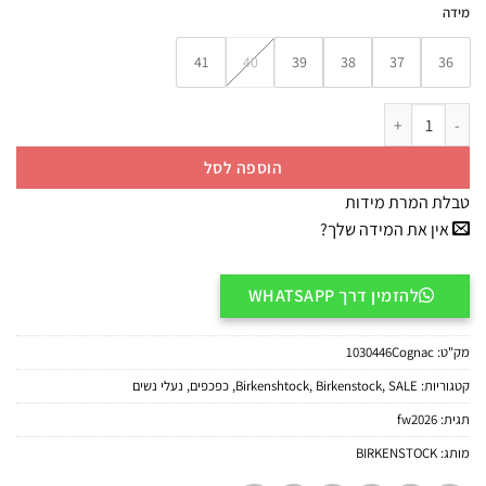
מידה
41
40
39
38
37
36
כמות של כפכפי בוסטון לנשים קוניאק BIRKENSTOCK Boston Big Buckle
הוספה לסל
טבלת המרת מידות
אין את המידה שלך?
להזמין דרך WHATSAPP
מק"ט:
1030446Cognac
קטגוריות:
SALE
,
Birkenstock
,
Birkenshtock
,
כפכפים
,
נעלי נשים
תגית:
fw2026
מותג:
BIRKENSTOCK