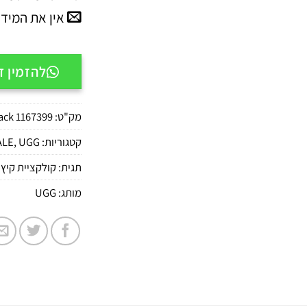
אין את המיד
להזמין דרך APP
מק"ט:
1167399 BLKBlack
קטגוריות:
UGG
,
ALE
תגית:
קולקציית קיץ 2026
מותג:
UGG