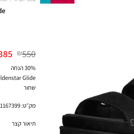
de
המח
385
550
₪
המקו
30% הנחה
היה:
50.
שחור
מק״ט: 1167399
תיאור קצר