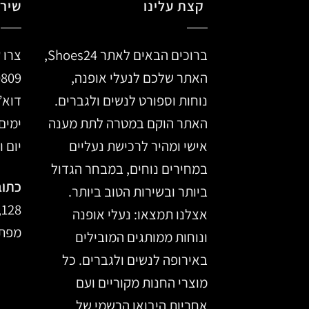
קצת עלינו
שירו
ברוכים הבאים לאתר Shoes24,
צרו 
האתר שלכם לנעלי אופנה,
0809
נוחות וספורט לנשים ולגברים.
דוא”
האתר הוקם במטרה לתת מענה
ימים א’ –
אישי ומהיר לרכישת נעליים
יום ו, 14:00
במחירים נוחים, במבחר הגדול
כתוב
ביותר ובשירות הטוב ביותר.
128, מרכז הכרמל, חיפה
אצלנו תמצאו: נעלי אופנה
מפת 
ונוחות ממותגים המובילים
באירופה לנשים ולגברים. כל
מוצרי החנות מקוריים ועם
אחריות היבואן הרשמי של