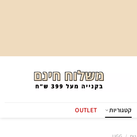
קטגוריות
OUTLET
גים
/
UGG