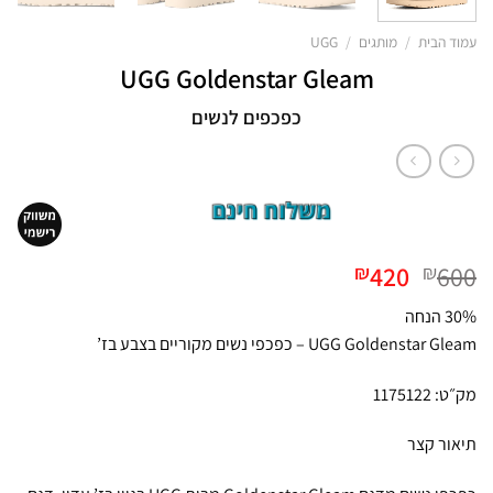
עמוד הבית
/
מותגים
/
UGG
UGG Goldenstar Gleam
כפכפים לנשים
המחיר
המחיר
420
600
₪
₪
המקורי
הנוכחי
30% הנחה
היה:
הוא:
UGG Goldenstar Gleam – כפכפי נשים מקוריים בצבע בז’
₪420.
₪600.
מק״ט: 1175122
תיאור קצר