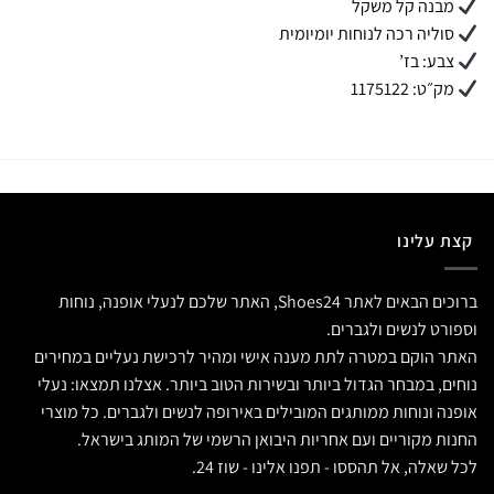
מבנה קל משקל
סוליה רכה לנוחות יומיומית
צבע: בז’
מק״ט: 1175122
קצת עלינו
ברוכים הבאים לאתר Shoes24, האתר שלכם לנעלי אופנה, נוחות
וספורט לנשים ולגברים.
האתר הוקם במטרה לתת מענה אישי ומהיר לרכישת נעליים במחירים
נוחים, במבחר הגדול ביותר ובשירות הטוב ביותר. אצלנו תמצאו: נעלי
אופנה ונוחות ממותגים המובילים באירופה לנשים ולגברים. כל מוצרי
החנות מקוריים ועם אחריות היבואן הרשמי של המותג בישראל.
לכל שאלה, אל תהססו - תפנו אלינו - שוז 24.