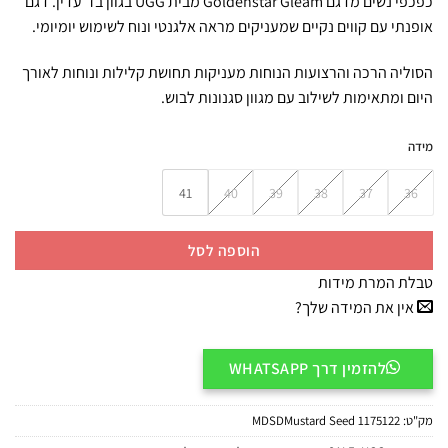
כפכפי נשים מדגם Goldenstar Gleam מבית UGG בגוון בז’ עדין. דגם
אופנתי עם קווים נקיים שמעניקים מראה אלגנטי ונוח לשימוש יומיומי.
הסוליה הרכה והרצועות הנוחות מעניקות תחושת קלילות ונוחות לאורך
היום ומתאימות לשילוב עם מגוון סגנונות לבוש.
מידה
41
40
39
38
37
36
הוספה לסל
טבלת המרת מידות
אין את המידה שלך?
להזמין דרך WHATSAPP
מק"ט:
1175122 MDSDMustard Seed