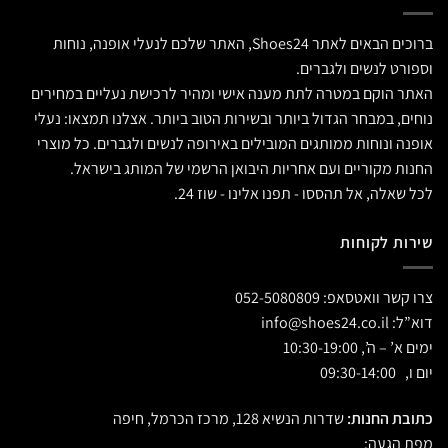
ברוכים הבאים לאתר Shoes24, האתר שלכם לנעלי אופנה, נוחות
וספורט לנשים ולגברים.
האתר הוקם במטרה לתת מענה אישי ומהיר לרכישת נעליים במחירים
נוחים, במבחר הגדול ביותר ובשירות הטוב ביותר. אצלנו תמצאו: נעלי
אופנה ונוחות ממותגים המובילים באירופה לנשים ולגברים. כל מוצרי
החנות מקוריים ועם אחריות היבואן הרשמי של המותג בישראל.
לכל שאלה, אל תהססו - תפנו אלינו - שוז 24.
שירות לקוחות
צרו קשר וואטסאפ:
052-5080809
דוא”ל:
info@shoes24.co.il
ימים א’ – ה’, 10:30-19:00
יום ו, 09:30-14:00
כתובת החנות:
שדרות הנשיא 128, מרכז הכרמל, חיפה
מפת הגעה: