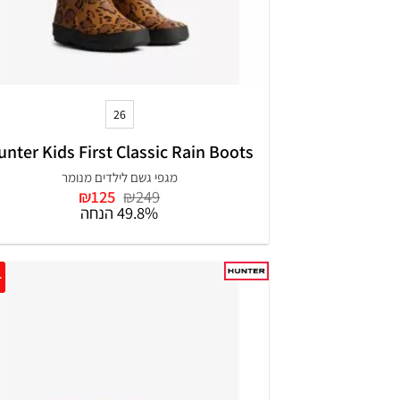
+
26
unter Kids First Classic Rain Boots
מגפי גשם לילדים מנומר
המחיר
המחיר
₪
125
₪
249
המקורי
הנוכחי
49.8% הנחה
היה:
הוא:
₪125.
₪249.
0%