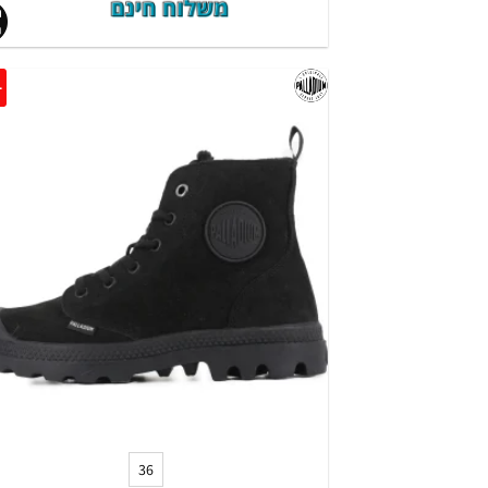
0%
+
36