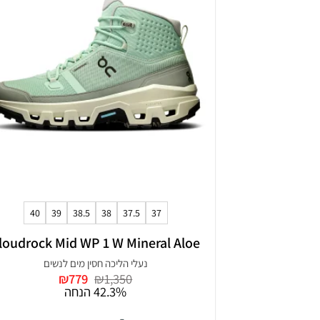
+
40
39
38.5
38
37.5
37
loudrock Mid WP 1 W Mineral Aloe
נעלי הליכה חסין מים לנשים
המחיר
המחיר
₪
779
₪
1,350
המקורי
הנוכחי
42.3% הנחה
היה:
הוא:
₪779.
₪1,350.