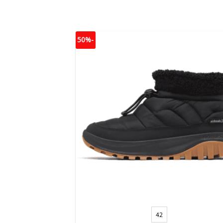
-50%
+
42