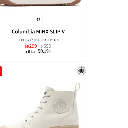
+
42
Columbia MINX SLIP V
מגפיים מבודדים לנשים בז’
המחיר
המחיר
₪
299
₪
599
המקורי
הנוכחי
50.1% הנחה
היה:
הוא:
₪299.
₪599.
0%