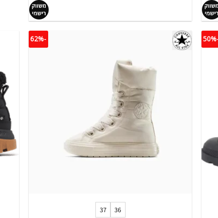
-62%
-5
+
37
36