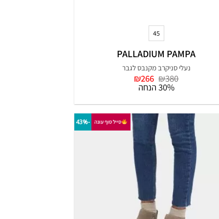
+
45
PALLADIUM PAMPA
נעלי סניקרב מקנבס לגבר
המחיר
המחיר
₪
266
₪
380
המקורי
הנוכחי
30% הנחה
היה:
הוא:
₪266.
₪380.
-43%
סייל סוף עונה