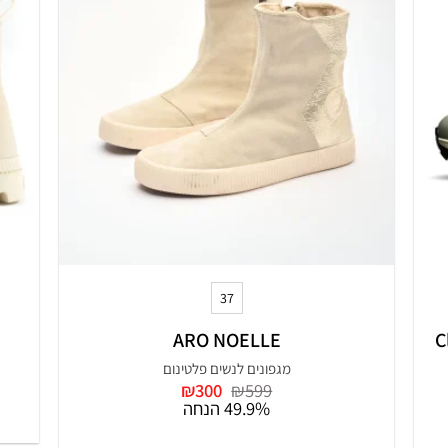
+
37
ARO NOELLE
C
מגפונים לנשים פלטינום
המחיר
המחיר
₪
300
₪
599
המקורי
הנוכחי
49.9% הנחה
היה:
הוא:
₪300.
₪599.