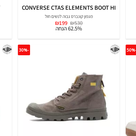
Y
CONVERSE CTAS ELEMENTS BOOT HI
מגפון קונברס גבוה לנשים חול
המחיר
המחיר
₪
199
₪
530
המקורי
הנוכחי
62.5% הנחה
היה:
הוא:
₪199.
₪530.
-30%
-5