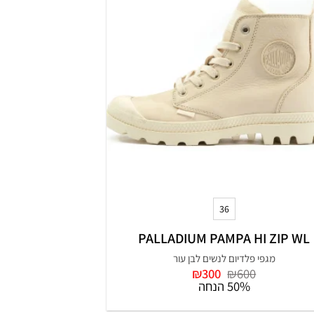
+
36
PALLADIUM PAMPA HI ZIP WL
מגפי פלדיום לנשים לבן עור
המחיר
המחיר
₪
300
₪
600
המקורי
הנוכחי
50% הנחה
היה:
הוא:
₪300.
₪600.