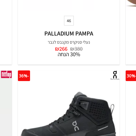
+
46
PALLADIUM PAMPA
נעלי סניקרס מקנבס לגבר
המחיר
המחיר
₪
266
₪
380
המקורי
הנוכחי
30% הנחה
היה:
הוא:
₪266.
₪380.
-36%
-3