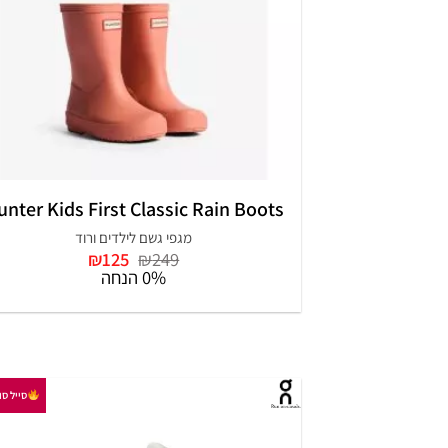
+
unter Kids First Classic Rain Boots
מגפי גשם לילדים ורוד
המחיר
המחיר
₪
125
₪
249
המקורי
הנוכחי
0% הנחה
היה:
הוא:
₪125.
₪249.
סייל סו