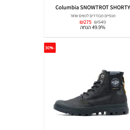
Columbia SNOWTROT SHORT
מגפיים מבודדים לנשים שחור
המחיר
המחיר
₪
275
₪
549
המקורי
הנוכחי
49.9% הנחה
היה:
הוא:
₪275.
₪549.
-30%