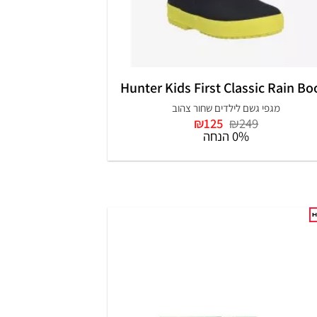
+
Hunter Kids First Classic Rain Bo
מגפי גשם לילדים שחור צהוב
המחיר
המחיר
₪
125
₪
249
המקורי
הנוכחי
0% הנחה
היה:
הוא:
₪125.
₪249.