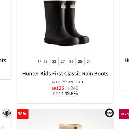
+
ots
H
+1
29
28
27
26
25
24
Hunter Kids First Classic Rain Boots
מגפי גשם לילדים שחור
המחיר
המחיר
₪
125
₪
249
המקורי
הנוכחי
49.8% הנחה
היה:
הוא:
₪125.
₪249.
-50%
ף עונה