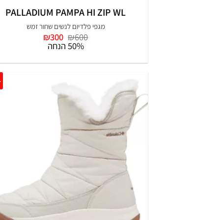
PALLADIUM PAMPA HI ZIP WL
מגפי פלדיום לנשים שחור זמש
המחיר
המחיר
₪
300
₪
600
המקורי
הנוכחי
50% הנחה
היה:
הוא:
₪300.
₪600.
0%