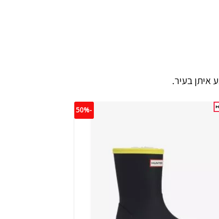
לפי
הפריט
העדכני
ביותר
איתן בעיר.
-50%