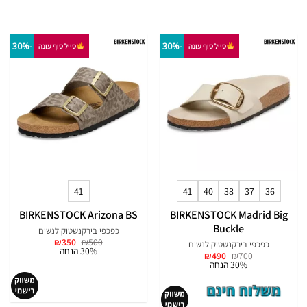
-30%
-30%
סייל סוף עונה
סייל סוף עונה
41
41
40
38
37
36
BIRKENSTOCK Arizona BS
BIRKENSTOCK Madrid Big
Buckle
כפכפי בירקנשטוק לנשים
המחיר
המחיר
₪
350
₪
500
כפכפי בירקנשטוק לנשים
המקורי
הנוכחי
30% הנחה
המחיר
המחיר
₪
490
₪
700
היה:
הוא:
המקורי
הנוכחי
30% הנחה
₪350.
₪500.
היה:
הוא:
₪490.
₪700.