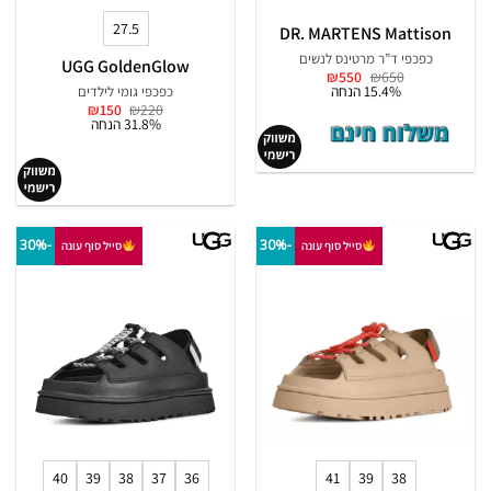
27.5
DR. MARTENS Mattison
כפכפי ד”ר מרטינס לנשים
UGG GoldenGlow
המחיר
המחיר
₪
550
₪
650
המקורי
הנוכחי
15.4% הנחה
כפכפי גומי לילדים
היה:
הוא:
המחיר
המחיר
₪
150
₪
220
₪550.
₪650.
המקורי
הנוכחי
31.8% הנחה
היה:
הוא:
₪150.
₪220.
-30%
-30%
סייל סוף עונה
סייל סוף עונה
40
39
38
37
36
41
39
38