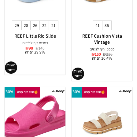
29
28
26
22
21
41
36
REEF Little Rio Slide
REEF Cushion Vista
Vintage
כפכפי ריף לילדים
המחיר
המחיר
₪
98
₪
140
כפכפי ריף לנשים
המקורי
הנוכחי
29.9% הנחה
המחיר
המחיר
₪
160
₪
230
היה:
הוא:
המקורי
הנוכחי
30.4% הנחה
₪98.
₪140.
היה:
הוא:
₪160.
₪230.
-30%
-30%
סייל סוף עונה
סייל סוף עונה