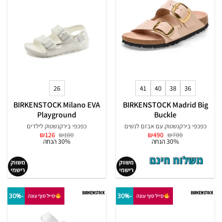
26
41
40
38
36
BIRKENSTOCK Milano EVA
BIRKENSTOCK Madrid Big
Playground
Buckle
כפכפי בירקנשטוק עם אבזם לנשים
כפכפי בירקנשטוק לילדים
המחיר
המחיר
המחיר
המחיר
₪
126
₪
180
₪
490
₪
700
המקורי
הנוכחי
המקורי
הנוכחי
30% הנחה
30% הנחה
היה:
הוא:
היה:
הוא:
₪126.
₪180.
₪490.
₪700.
-30%
-30%
סייל סוף עונה
סייל סוף עונה