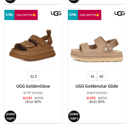
-30%
-30%
סייל סוף עונה
סייל סוף עונה
32.5
41
40
UGG GoldenGlow
UGG Goldenstar Glide
כפכפים לנשים
כפכפים ילדים
המחיר
המחיר
המחיר
המחיר
₪
245
₪
350
₪
385
₪
550
המקורי
הנוכחי
המקורי
הנוכחי
30% הנחה
30% הנחה
היה:
הוא:
היה:
הוא:
₪245.
₪350.
₪385.
₪550.