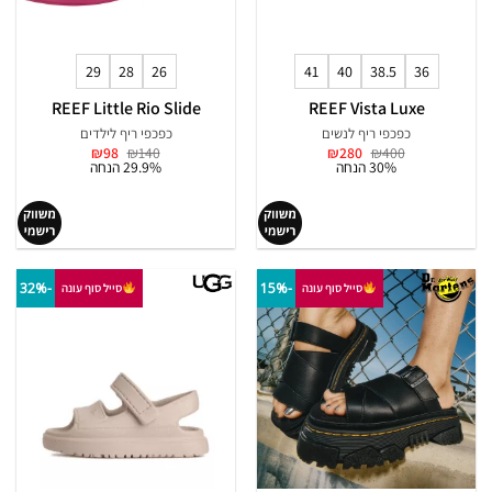
29
28
26
41
40
38.5
36
REEF Little Rio Slide
REEF Vista Luxe
כפכפי ריף לנשים
כפכפי ריף לילדים
המחיר
המחיר
המחיר
המחיר
₪
98
₪
140
₪
280
₪
400
המקורי
הנוכחי
המקורי
הנוכחי
30% הנחה
29.9% הנחה
היה:
הוא:
היה:
הוא:
₪98.
₪140.
₪280.
₪400.
-32%
-15%
סייל סוף עונה
סייל סוף עונה