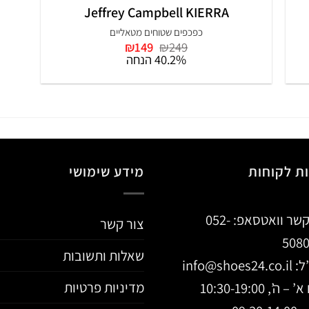
Jeffrey Campbell KIERRA
כפכפים שטוחים מטאליים
המחיר
המחיר
₪
149
₪
249
המקורי
הנוכחי
40.2% הנחה
היה:
הוא:
₪149.
₪249.
ת לקוחות
מידע שימושי
קשר וואטסאפ:
052-
צור קשר
508
שאלות ותשובות
ל:
info@shoes24.co.il
מדיניות פרטיות
 ה’, 10:30-19:00