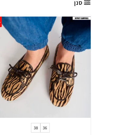
סנן
0%
+
38
36