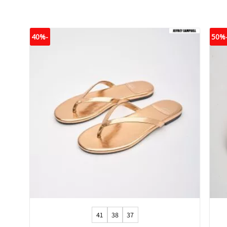
-40%
-5
+
41
38
37