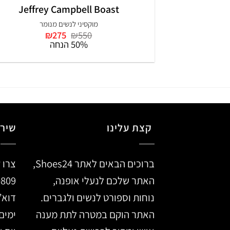
Jeffrey Campbell Boast
מוקסיני לנשים מנומר
המחיר
המחיר
₪
275
₪
550
המקורי
הנוכחי
50% הנחה
היה:
הוא:
₪275.
₪550.
קצת עלינו
שירו
ברוכים הבאים לאתר Shoes24,
צרו 
האתר שלכם לנעלי אופנה,
0809
נוחות וספורט לנשים ולגברים.
דוא”
האתר הוקם במטרה לתת מענה
ימים א’ –