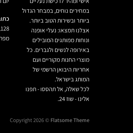
אישי ומהיר לרכישת נעליים
יום ו, 14:00
במחירים נוחים, במבחר הגדול
כתוב
ביותר ובשירות הטוב ביותר.
128, מרכז הכרמל, חיפה
אצלנו תמצאו: נעלי אופנה
מפת 
ונוחות ממותגים המובילים
באירופה לנשים ולגברים. כל
מוצרי החנות מקוריים ועם
אחריות היבואן הרשמי של
המותג בישראל.
לכל שאלה, אל תהססו - תפנו
אלינו - שוז 24.
Copyright 2026 ©
Flatsome Theme