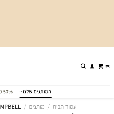
Ski
t
conten
₪
0
המותגים שלנו
T0 50%
עמוד הבית
/
מותגים
/
JEFFREY CAMPBELL