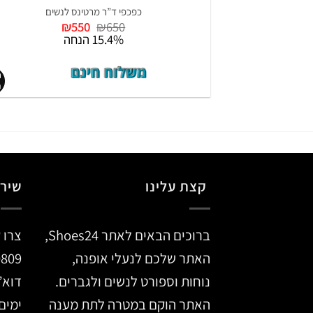
כפכפי ד”ר מרטינס לנשים
המחיר
המחיר
₪
550
₪
650
המקורי
הנוכחי
15.4% הנחה
היה:
הוא:
₪550.
₪650.
קצת עלינו
שירו
ברוכים הבאים לאתר Shoes24,
צרו 
האתר שלכם לנעלי אופנה,
0809
נוחות וספורט לנשים ולגברים.
דוא”
האתר הוקם במטרה לתת מענה
ימים א’ –