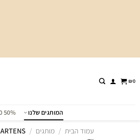
Ski
t
conten
₪
0
המותגים שלנו
T0 50%
עמוד הבית
/
מותגים
/
DR.MARTENS